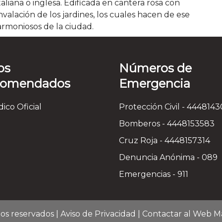
italiana o inglesa. Edificada en cantera rosa con
valación de los jardines, los cuales hacen de ese
rmoniosos de la ciudad.
os
Números de
comendados
Emergencia
dico Oficial
Protección Civil - 444814
Bomberos - 4448153583
Cruz Roja - 4448157314
Denuncia Anónima - 089
Emergencias - 911
os reservados |
Aviso de Privacidad
|
Contactar al Web M