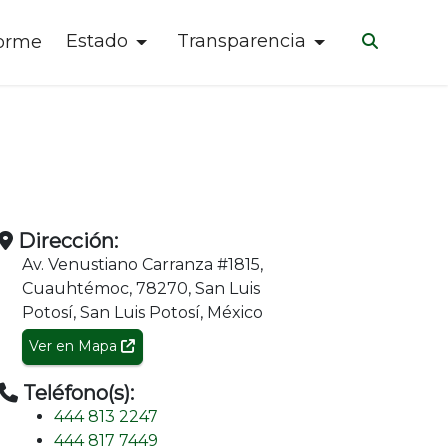
Estado
Transparencia
forme
Dirección:
Av. Venustiano Carranza #1815,
Cuauhtémoc, 78270, San Luis
Potosí, San Luis Potosí, México
Ver en Mapa
Teléfono(s):
444 813 2247
444 817 7449