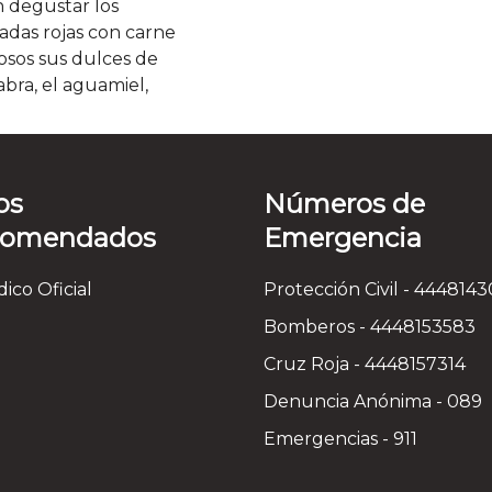
 degustar los
adas rojas con carne
osos sus dulces de
abra, el aguamiel,
os
Números de
comendados
Emergencia
dico Oficial
Protección Civil - 444814
Bomberos - 4448153583
Cruz Roja - 4448157314
Denuncia Anónima - 089
Emergencias - 911