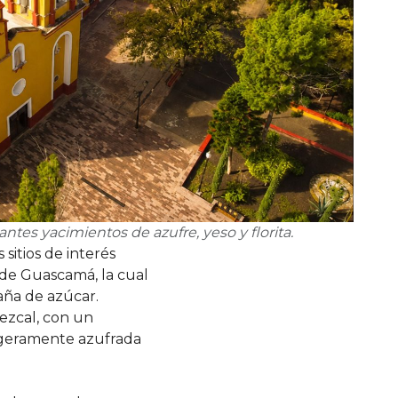
tes yacimientos de azufre, yeso y florita.
 sitios de interés
 de Guascamá, la cual
aña de azúcar.
ezcal, con un
igeramente azufrada