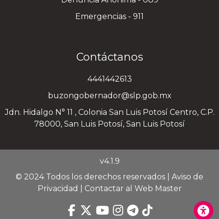
Emergencias - 911
Contáctanos
4441442613
buzongobernador@slp.gob.mx
Jdn. Hidalgo N° 11 , Colonia San Luis Potosí Centro, C.P.
78000, San Luis Potosí, San Luis Potosí
v4.1.9
© 2024 Todos los derechos reservados |
Aviso de
Privacidad
|
Contactar al Web Master